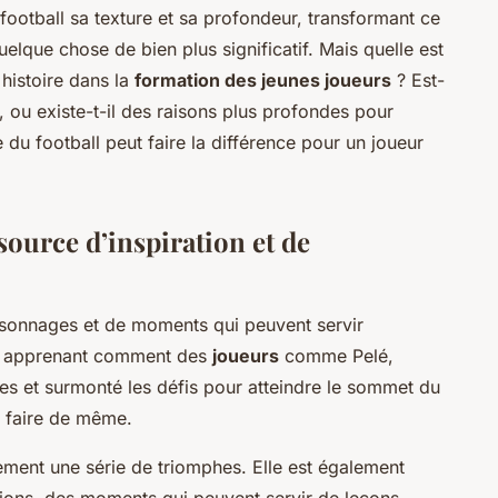
football sa texture et sa profondeur, transformant ce
uelque chose de bien plus significatif. Mais quelle est
 histoire dans la
formation des jeunes joueurs
? Est-
 ou existe-t-il des raisons plus profondes pour
 du football peut faire la différence pour un joueur
 source d’inspiration et de
ersonnages et de moments qui peuvent servir
 En apprenant comment des
joueurs
comme Pelé,
es et surmonté les défis pour atteindre le sommet du
 à faire de même.
ulement une série de triomphes. Elle est également
ions, des moments qui peuvent servir de leçons