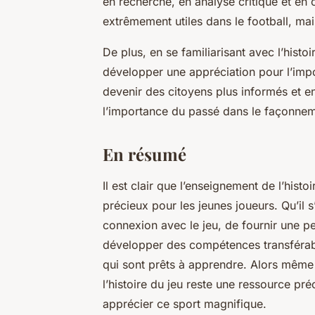
en recherche, en analyse critique et e
extrêmement utiles dans le football, ma
De plus, en se familiarisant avec l’histo
développer une appréciation pour l’impor
devenir des citoyens plus informés et 
l’importance du passé dans le façonnem
En résumé
Il est clair que l’enseignement de l’hist
précieux pour les jeunes joueurs. Qu’il s
connexion avec le jeu, de fournir une p
développer des compétences transférable
qui sont prêts à apprendre. Alors même 
l’histoire du jeu reste une ressource p
apprécier ce sport magnifique.