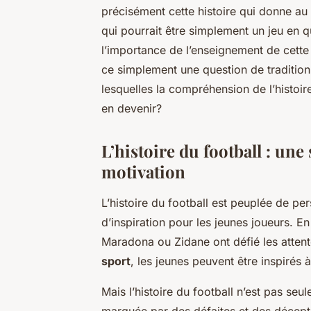
précisément cette histoire qui donne au 
qui pourrait être simplement un jeu en q
l’importance de l’enseignement de cette
ce simplement une question de tradition,
lesquelles la compréhension de l’histoire
en devenir?
L’histoire du football : une
motivation
L’histoire du football est peuplée de p
d’inspiration pour les jeunes joueurs.
Maradona ou Zidane ont défié les attent
sport
, les jeunes peuvent être inspirés
Mais l’histoire du football n’est pas se
marquée par des défaites et des décept